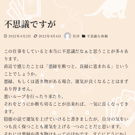
不思議ですが
2022年4月2日
2022年4月4日
有沙
不思議な体験
投稿日
更新日
著
カテゴリー
者
この仕事をしていると本当に不思議だなぁと思うことが多々あ
ります。
直近で感じたことは「悪縁を断つと、良縁に恵まれる」という
ことでしょうか。
悪縁、もしくは憑き物がある場合、運気が良くなることはまず
あり得ません。
悪いループを行ったり来たり。
それをどうにか断ち切ることが出来れば、一気に良くなってき
ます。
陰徳の話で運気を上げていけると書きましたが、自分の気をい
つも良く保つことも運気を上げる一つのことだと思います。
それには悪縁や憑き物はもってのほかです。すぐにどうにかし