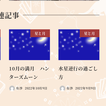
連記事
星と月
星と月
10月の満月 ハン
水星逆行の過ごし
ターズムーン
方
有沙
2022年10月9日
有沙
2022年9月9日