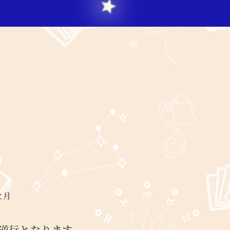
と月
ゴリー
星逆行となります。