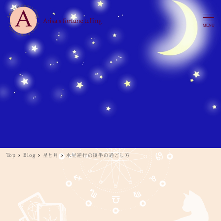
MENU
Top
Blog
星と月
水星逆行の後半の過ごし方