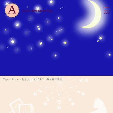
MENU
Top
Blog
星と月
7月29日 獅子座の新月