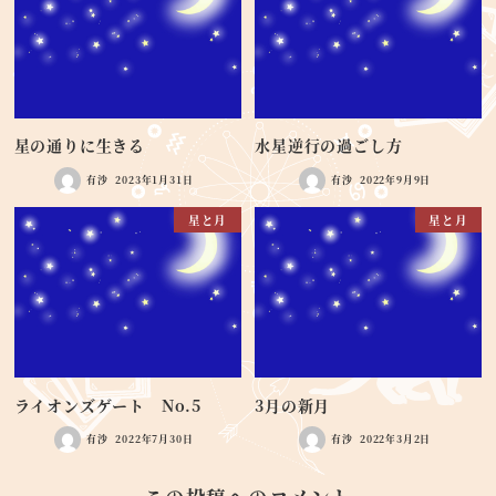
星の通りに生きる
水星逆行の過ごし方
有沙
2023年1月31日
有沙
2022年9月9日
星と月
星と月
ライオンズゲート No.5
3月の新月
有沙
2022年7月30日
有沙
2022年3月2日