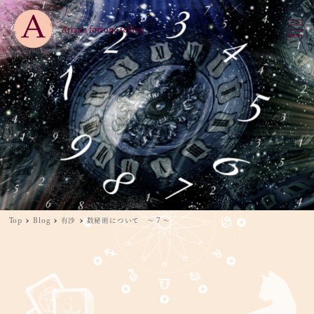
MENU
Top
Blog
有沙
数秘術について ～７～