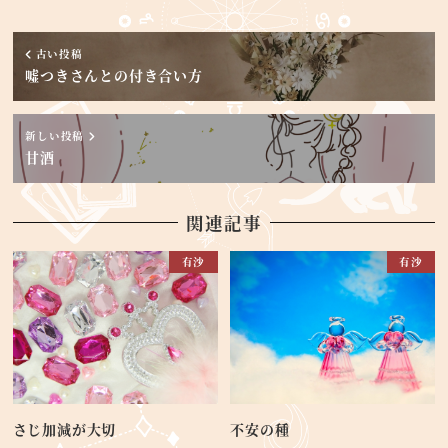
古い投稿
嘘つきさんとの付き合い方
新しい投稿
甘酒
関連記事
有沙
有沙
さじ加減が大切
不安の種