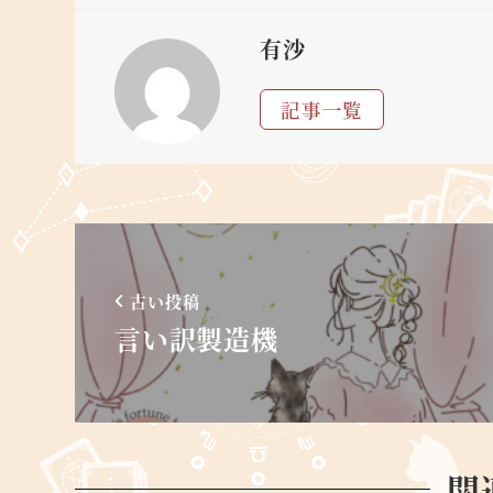
有沙
記事一覧
古い投稿
言い訳製造機
関