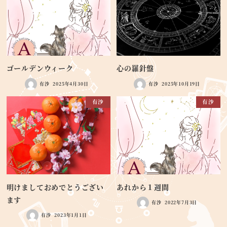
ゴールデンウィーク
心の羅針盤
有沙
2025年4月30日
有沙
2025年10月19日
有沙
有沙
明けましておめでとうござい
あれから１週間
ます
有沙
2022年7月3日
有沙
2023年1月1日