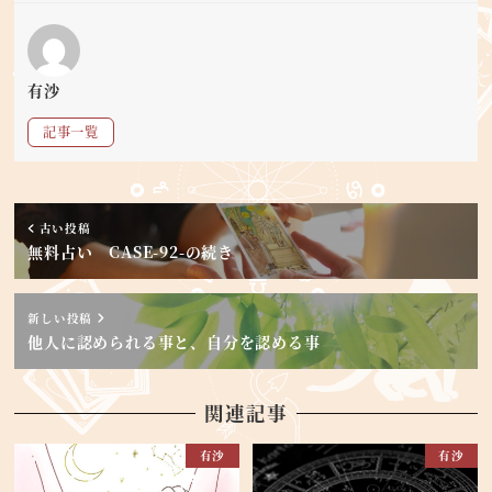
有沙
記事一覧
古い投稿
無料占い CASE-92-の続き
新しい投稿
他人に認められる事と、自分を認める事
関連記事
有沙
有沙