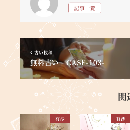
記事一覧
古い投稿
無料占い CASE-103-
関
有沙
有沙