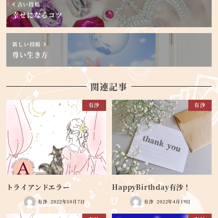
古い投稿
幸せになるコツ
新しい投稿
尊い生き方
関連記事
有沙
有沙
トライアンドエラー
HappyBirthday有沙！
有沙
2022年10月7日
有沙
2022年4月19日