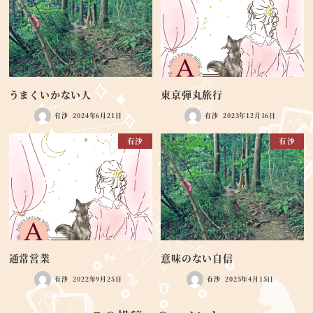
うまくいかない人
東京弾丸旅行
有沙
2024年6月21日
有沙
2023年12月16日
有沙
有沙
通常営業
意味のない自信
有沙
2022年9月25日
有沙
2025年4月15日