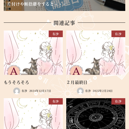
片付けや断捨離をすると・・・
関連記事
有沙
有沙
もうそろそろ
２月最終日
有沙
2024年12月17日
有沙
2022年2月28日
有沙
有沙