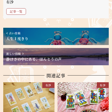
有沙
記事一覧
古い投稿
人生１度きり
新しい投稿
静けさの中にある、ほんとうの声
関連記事
有沙
有沙