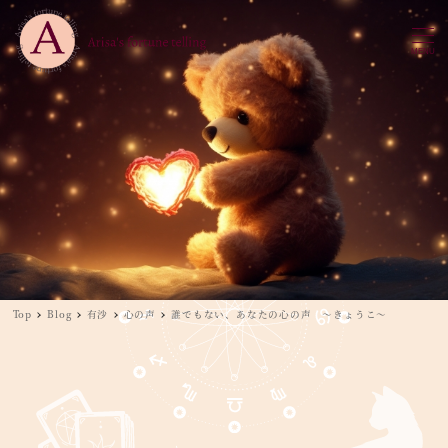
MENU
Top
Blog
有沙
心の声
誰でもない、あなたの心の声 ～きょうこ～