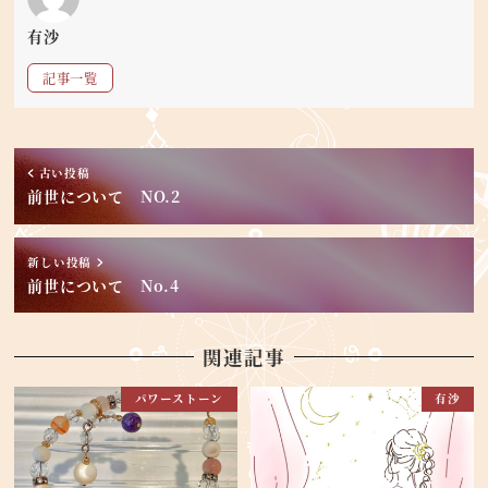
有沙
記事一覧
古い投稿
前世について NO.2
新しい投稿
前世について No.4
関連記事
パワーストーン
有沙