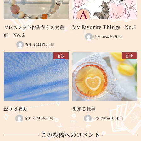
ブレスレット紛失からの大逆
My Favorite Things No.1
転 No.2
有沙
2022年3月4日
有沙
2022年8月4日
有沙
有沙
怒りは暴力
出来る仕事
有沙
2024年6月10日
有沙
2024年10月5日
この投稿へのコメント