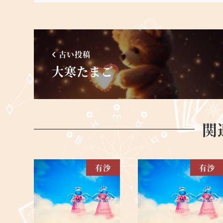
古い投稿
大寒たまご
関
有沙
有沙