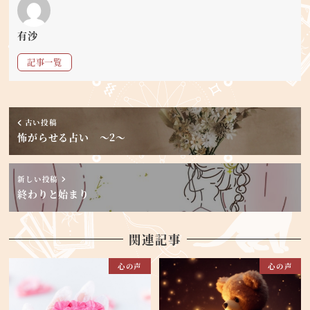
有沙
記事一覧
古い投稿
怖がらせる占い ～2～
新しい投稿
終わりと始まり
関連記事
心の声
心の声