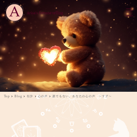
MENU
Top
Blog
有沙
心の声
誰でもない、あなたの心の声 ～すず～